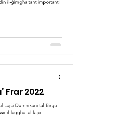
din il-ġimgħa tant importanti
a’ Frar 2022
 tal-Lajċi Dumnikani tal-Birgu
ir il-laqgħa tal-lajċi