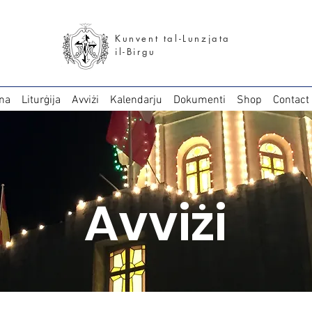
Kunvent tal-Lunzjata
il-Birgu
na
Liturġija
Avviżi
Kalendarju
Dokumenti
Shop
Contact
Avviżi