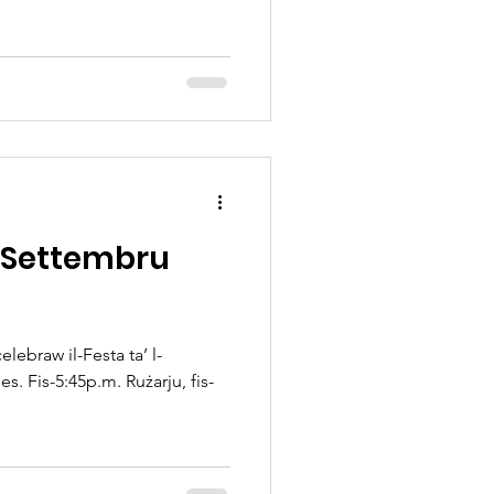
a’ Settembru
elebraw il-Festa ta’ l-
s. Fis-5:45p.m. Rużarju, fis-