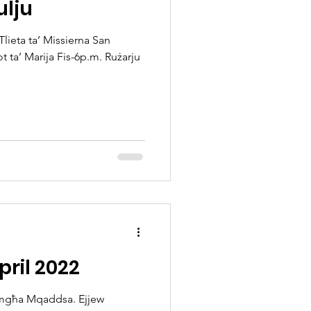
ulju
 Tlieta ta’ Missierna San
ta’ Marija Fis-6p.m. Rużarju
April 2022
imgħa Mqaddsa. Ejjew