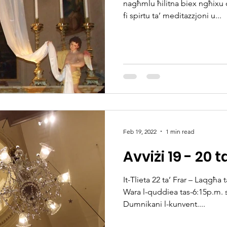
nagħmlu ħilitna biex ngħixu 
fi spirtu ta’ meditazzjoni u...
Feb 19, 2022
1 min read
Avviżi 19 - 20 t
It-Tlieta 22 ta’ Frar – Laqgħa
Wara l-quddiea tas-6:15p.m. ss
Dumnikani l-kunvent....