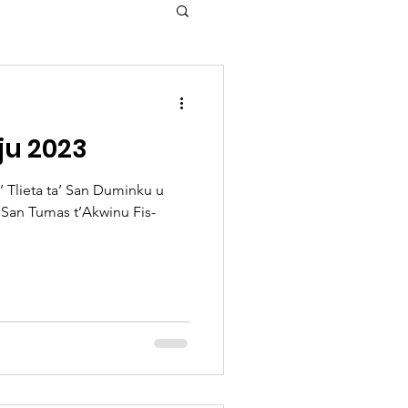
24 - 25 ta’ Ġunju 2023
a’ Tlieta ta’ San Duminku u
’ San Tumas t’Akwinu Fis-