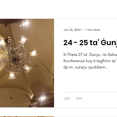
Jun 26, 2023
1 min read
It-Tlieta 27 ta’ Ġunju –Is-Seb
Konferenza fuq it-tagħlim ta
6p.m. rużarju quddiem...