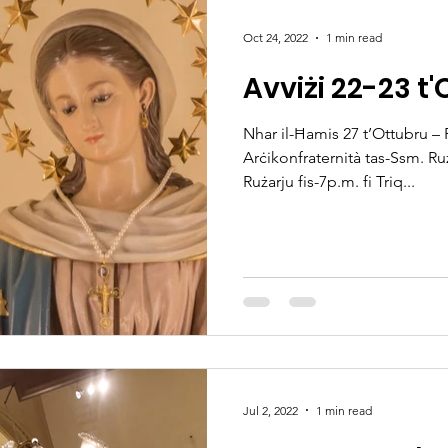
Oct 24, 2022
1 min read
Avviżi 22-23 t
Nhar il-Ħamis 27 t’Ottubru – R
Arċikonfraternità tas-Ssm. Ruż
Rużarju fis-7p.m. fi Triq...
Jul 2, 2022
1 min read