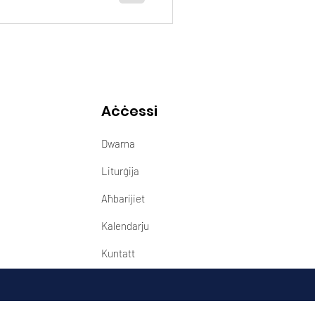
Aċċessi
Dwarna
Liturġija
Aħbarijiet
Kalendarju
Kuntatt