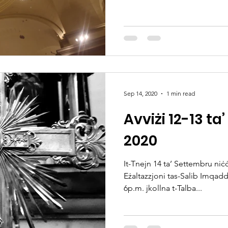
Sep 14, 2020
1 min read
Avviżi 12-13 t
2020
It-Tnejn 14 ta’ Settembru niċċ
Eżaltazzjoni tas-Salib Imqadde
6p.m. jkollna t-Talba...