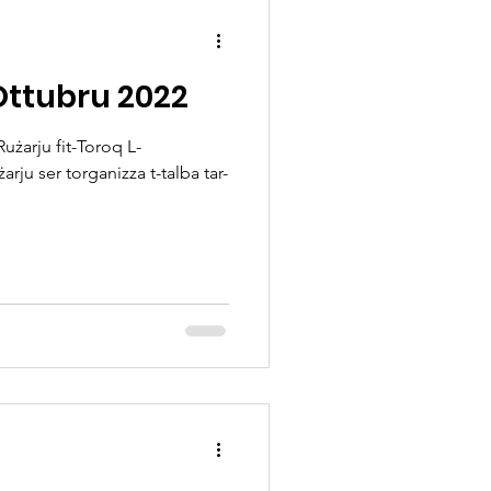
'Ottubru 2022
użarju fit-Toroq L-
arju ser torganizza t-talba tar-