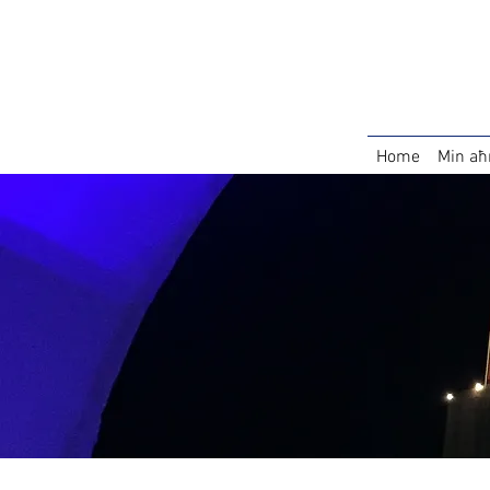
Home
Min aħ