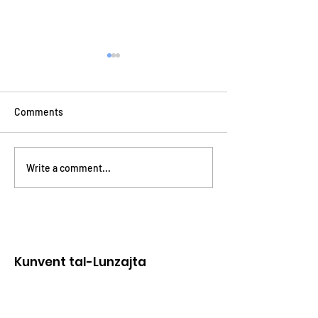
Comments
Avviżi 2-3 ta’ Lulju
Avviżi 9 - 10 t’Ap
Write a comment...
Kunvent tal-Lunzajta
Kunvent Patrijiet Dumnikani
Triq il-Mina l-Kbira,