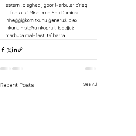
esterni, qiegħed jiġbor l-arbular b’risq 
il-festa ta’ Missierna San Duminku. 
Inħeġġiġkom tkunu ġenerużi biex 
inkunu nistgħu nkopru l-ispejjeż 
marbuta mal-festi ta’ barra.
See All
Recent Posts