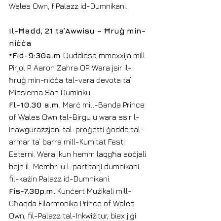
Wales Own, f’Palazz id-Dumnikani.
Il-Ħadd, 21 ta’Awwisu – Ħruġ min-
niċċa
*Fid-9:30a.m 
Quddiesa mmexxija mill-
Pirjol P. Aaron Zahra OP. Wara jsir il-
ħruġ min-niċċa tal-vara devota ta’ 
Missierna San Duminku.
Fl-10.30 a.m.
 Marċ mill-Banda Prince 
of Wales Own tal-Birgu u wara ssir l-
inawgurazzjoni tal-proġetti ġodda tal-
armar ta’ barra mill-Kumitat Festi 
Esterni. Wara jkun hemm laqgħa soċjali 
bejn il-Membri u l-partitarji dumnikani 
fil-każin Palazz id-Dumnikani.
Fis-7.30p.m.
 Kunċert Mużikali mill-
Għaqda Filarmonika Prince of Wales 
Own, fil-Palazz tal-Inkwiżitur, biex jiġi 