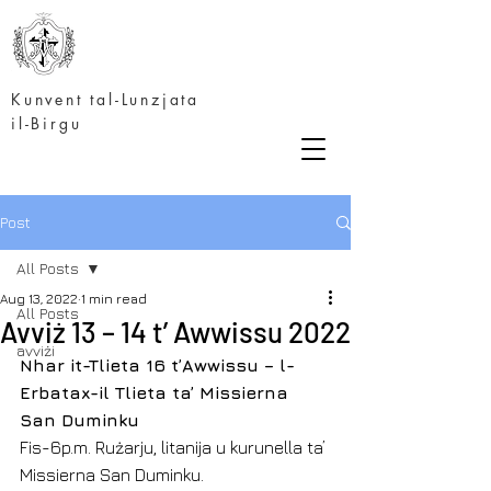
Kunvent tal-Lunzjata
il-Birgu
Post
All Posts
Aug 13, 2022
1 min read
All Posts
Avviż 13 – 14 t’ Awwissu 2022
avviżi
Nhar it-Tlieta 16 t’Awwissu – l-
Erbatax-il Tlieta ta’ Missierna 
San Duminku
Fis-6p.m. Rużarju, litanija u kurunella ta’ 
Missierna San Duminku. 