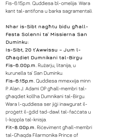
Fis-6:15p.m. Quddiesa bl-omelija. Wara 
kant tal-antifona u barka sagramentali.
Nhar is-Sibt nagħtu bidu għall-
Festa Solenni ta’ Missierna San 
Duminku:
Is-Sibt, 20 t’Awwissu – Jum l-
Għaqdiet Dumnikani tal-Birgu
Fis-6.00p.m.
 Rużarju, litanija, u 
kurunella ta’ San Duminku.
Fis-6:15p.m.
 Quddiesa mmexxija minn 
P. Alan J. Adami OP għall-membri tal-
għaqdiet kollha Dumnikani tal-Birgu. 
Wara l-quddiesa ser jiġi inawgurat il-
proġett il-ġdid tad-dawl tal-faċċata u 
l-koppla tal-knisja.
Fit-8.00p.m.
 Riċeviment għall-membri 
tal-Għaqda Filarmonika Prince of 