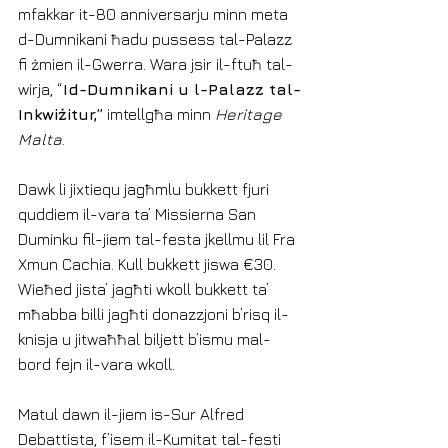
mfakkar it-80 anniversarju minn meta 
d-Dumnikani ħadu pussess tal-Palazz 
fi żmien il-Gwerra. Wara jsir il-ftuħ tal-
wirja, “
Id-Dumnikani u l-Palazz tal-
Inkwiżitur,”
 imtellgħa minn 
Heritage 
Malta
.
Dawk li jixtiequ jagħmlu bukkett fjuri 
quddiem il-vara ta’ Missierna San 
Duminku fil-jiem tal-festa jkellmu lil Fra 
Xmun Cachia. Kull bukkett jiswa €30. 
Wieħed jista’ jagħti wkoll bukkett ta’ 
mħabba billi jagħti donazzjoni b’risq il-
knisja u jitwaħħal biljett b’ismu mal-
bord fejn il-vara wkoll.
Matul dawn il-jiem is-Sur Alfred 
Debattista, f’isem il-Kumitat tal-festi 