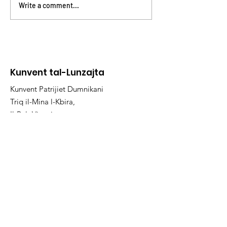
Avviżi 27 – 28 ta’ Mejju
Avviżi 20 – 21 ta’
Write a comment...
2023
2023
Kunvent tal-Lunzajta
Kunvent Patrijiet Dumnikani
Triq il-Mina l-Kbira,
Il-Belt Vittoriosa
Email:
birguop@gmail.com
Phone
:
21825198