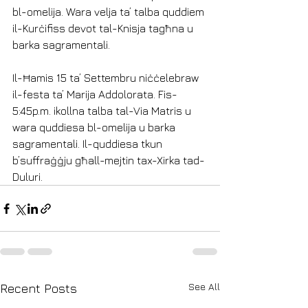
bl-omelija. Wara velja ta’ talba quddiem 
il-Kurċifiss devot tal-Knisja tagħna u 
barka sagramentali.
Il-Ħamis 15 ta’ Settembru niċċelebraw 
il-festa ta’ Marija Addolorata. Fis-
5:45p.m. ikollna talba tal-Via Matris u 
wara quddiesa bl-omelija u barka 
sagramentali. Il-quddiesa tkun 
b’suffraġġju għall-mejtin tax-Xirka tad-
Duluri.
See All
Recent Posts