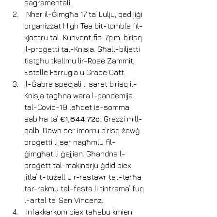
sagramentali.
 Nhar il-Ġimgħa 17 ta’ Lulju, qed jiġi 
organizzat High Tea bit-tombla fil-
kjostru tal-Kunvent fis-7p.m. b’risq 
il-proġetti tal-Knisja. Għall-biljetti 
tistgħu tkellmu lir-Rose Zammit, 
Estelle Farrugia u Grace Gatt.
Il-Ġabra speċjali li saret b’risq il-
Knisja tagħna wara l-pandemija 
tal-Covid-19 laħqet is-somma 
sabiħa ta’ 
€1,644.72c.
 Grazzi mill-
qalb! Dawn ser imorru b’risq żewġ 
proġetti li ser nagħmlu fil-
ġimgħat li ġejjien. Għandna l-
proġett tal-makinarju ġdid biex 
jitla’ t-tużell u r-restawr tat-terħa 
tar-rakmu tal-festa li tintrama’ fuq 
l-artal ta’ San Vincenz.
 Infakkarkom biex taħsbu kmieni 