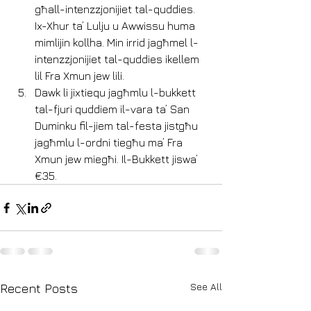
għall-intenzzjonijiet tal-quddies. 
Ix-Xhur ta’ Lulju u Awwissu huma 
mimlijin kollha. Min irrid jagħmel l-
intenzzjonijiet tal-quddies ikellem 
lil Fra Xmun jew lili.
Dawk li jixtiequ jagħmlu l-bukkett 
tal-fjuri quddiem il-vara ta’ San 
Duminku fil-jiem tal-festa jistgħu 
jagħmlu l-ordni tiegħu ma’ Fra 
Xmun jew miegħi. Il-Bukkett jiswa’ 
€35.
See All
Recent Posts