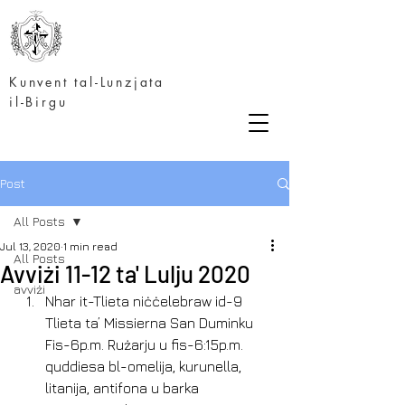
Kunvent tal-Lunzjata
il-Birgu
Post
All Posts
Jul 13, 2020
1 min read
All Posts
Avviżi 11-12 ta' Lulju 2020
avviżi
Nhar it-Tlieta niċċelebraw id-9 
Tlieta ta’ Missierna San Duminku 
Fis-6p.m. Rużarju u fis-6:15p.m. 
quddiesa bl-omelija, kurunella, 
litanija, antifona u barka 