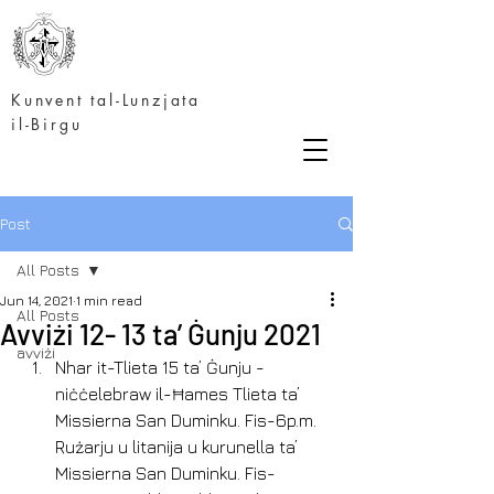
Kunvent tal-Lunzjata
il-Birgu
Post
All Posts
Jun 14, 2021
1 min read
All Posts
Avviżi 12- 13 ta’ Ġunju 2021
avviżi
Nhar it-Tlieta 15 ta’ Ġunju - 
niċċelebraw il-Ħames Tlieta ta’ 
Missierna San Duminku. Fis-6p.m. 
Rużarju u litanija u kurunella ta’ 
Missierna San Duminku. Fis-