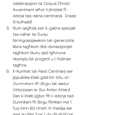
ċelebrazzjoni ta’ Corpus Christi. 
Avveniment ieħor li jitniżżel fl-
istorja tas-sena ċentinarja.  Grazzi 
lil kulħadd!
Illum qegħda ssir il-ġabra speċjali 
tax-xahar ta’ Ġunju. 
Nirringrazzjawkom tal-ġenerożita’ 
kbira tagħkom. Bid-donazzjonjiet 
tagħkom tkunu qed tgħinuna 
nkomplu bil-proġetti u l-ħidmiet 
tagħna.
Il-Kumitat tal-Festi Ċentinarji ser 
jippublika ktieb ġdid bit-titlu 
Id-
Dumnikani fil-Birgu
 tal-awtur 
Vittorjosan is-Sur Anton Attard. 
Dan il-ktieb jiġbor fih l-istorja tad-
Dumnikani fil-Birgu flimkien ma 'l 
fuq minn 80 ritratt. It-tnedija ser 
issir is-Sibt 3 ta' Lulju fit-8:00 ta' 