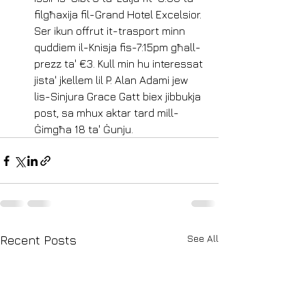
filgħaxija fil-Grand Hotel Excelsior. 
Ser ikun offrut it-trasport minn 
quddiem il-Knisja fis-7:15pm għall-
prezz ta' €3. Kull min hu interessat 
jista' jkellem lil P. Alan Adami jew 
lis-Sinjura Grace Gatt biex jibbukja 
post, sa mhux aktar tard mill-
Ġimgħa 18 ta' Ġunju.
See All
Recent Posts