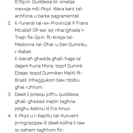
6:15p.m. Quddiesa bl-omelija 
mexxija mill-Pirjol. Wara kant tal-
antifona u barka sagramentali.
Il-funeral tal-ex-Provinċjal P. Frans 
Micallef OP ser isir nhar/għada t-
Tnejn fis-2p.m. fil-Knisja tal-
Madonna tal-Għar u San Duminku, 
r-Rabat.
Il-bieraħ għadda għall-ħajja ta’ 
dejjem ħuna Mons. Isqof Dumink 
Ebejer, Isqod Dumnikan Maltli fil-
Brażil. Inħeġġukom biex titolbu 
għal ruħhom.
Dawk li jixtiequ joffru quddiesa 
għall-għeżież mejtin tagħna 
jistgħu ikellmu lil Fra Xmun.
Il-Pirjol u l-Kapitlu tal-Kunvent 
jirringrazzjaw lil dawk kollha li taw 
is-sehem tagħhom fiċ-