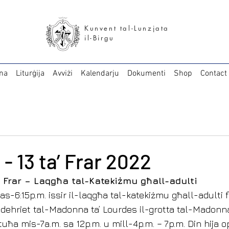
Kunvent tal-Lunzjata
il-Birgu
na
Liturġija
Avviżi
Kalendarju
Dokumenti
Shop
Contact
d
 - 13 ta’ Frar 2022
’ Frar – Laqgħa tal-Katekiżmu għall-adulti
s-6:15p.m. issir il-laqgħa tal-katekiżmu għall-adulti f
-dehriet tal-Madonna ta’ Lourdes il-grotta tal-Madonna 
uħa mis-7a.m. sa 12p.m. u mill-4p.m. – 7p.m. Din hija o