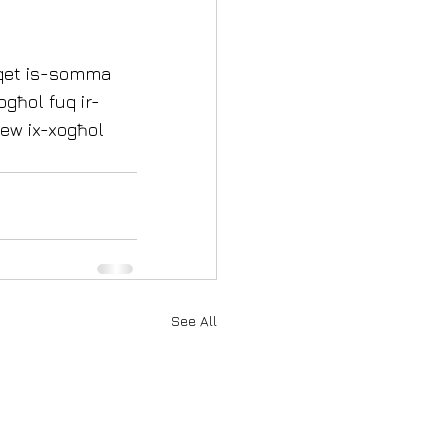
aħqet is-somma 
ogħol fuq ir-
dew ix-xogħol 
See All