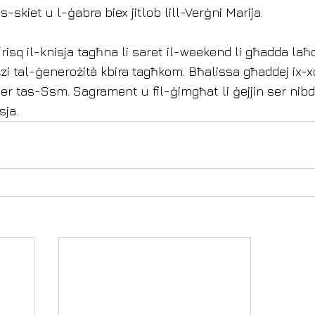
s-skiet u l-ġabra biex jitlob lill-Verġni Marija.
 ‘risq il-knisja tagħna li saret il-weekend li għadda l
zzi tal-ġenerożità kbira tagħkom. Bħalissa għaddej ix-x
er tas-Ssm. Sagrament u fil-ġimgħat li ġejjin ser nib
sja. 