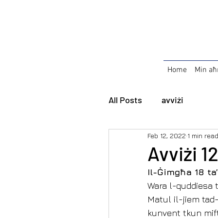
Home
Min aħ
All Posts
avviżi
Feb 12, 2022
1 min rea
Avviżi 12
Il-Ġimgħa 18 ta
Wara l-quddiesa ta
Matul il-jiem tad
kunvent tkun mift