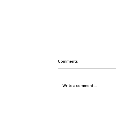
Comments
Write a comment...
24 - 25 ta’ Ġunju 2023