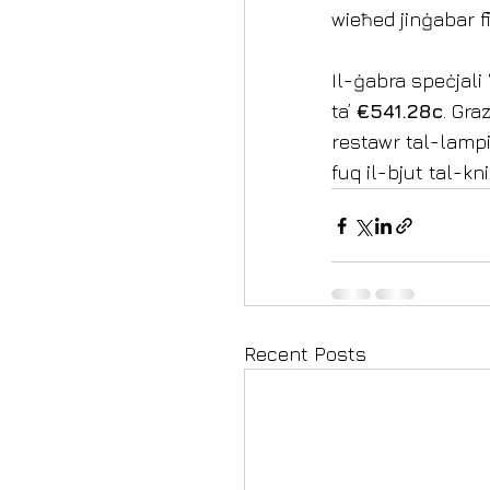
wieħed jinġabar fi
Il-ġabra speċjali
ta’ 
€541.28c
. Gra
restawr tal-lampi
fuq il-bjut tal-kni
Recent Posts