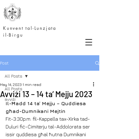
Kunvent tal-Lunzjata
il-Birgu
Post
All Posts
May 14, 2023
1 min read
All Posts
Avviżi 13 – 14 ta’ Mejju 2023
avviżi
Il-Ħadd 14 ta’ Mejju – Quddiesa 
għad-Dumnikani Mejtin
Fit-3:30p.m. fil-Kappella tax-Xirka tad-
Duluri fiċ-Ċimiterju tal-Addolorata ser 
issir quddiesa għal ħutna Dumnikani 