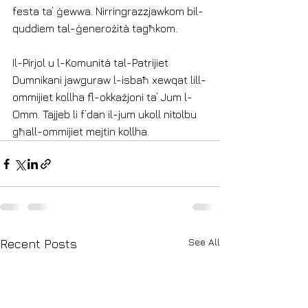
festa ta’ ġewwa. Nirringrazzjawkom bil-
quddiem tal-ġenerożità tagħkom.
Il-Pirjol u l-Komunità tal-Patrijiet 
Dumnikani jawguraw l-isbaħ xewqat lill-
ommijiet kollha fl-okkażjoni ta’ Jum l-
Omm. Tajjeb li f’dan il-jum ukoll nitolbu 
għall-ommijiet mejtin kollha.
See All
Recent Posts