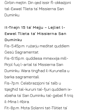
Ġirbin mejtin. Din qed issir fl-okkażjoni 
tal-Ewwel Tlieta ta’ Missierna San 
Duminku.
It-Tnejn 15 ta’ Mejju – Lejliet l-
Ewwel Tlieta ta’ Missierna San 
Duminku
Fis-5:45p.m. rużarju meditat quddiem 
Ġesù Sagramentat.
Fis-6:15p.m. quddiesa mmexxija mill-
Pirjol fuq l-artal ta’ Missierna San 
Duminku. Wara tingħad il-Kurunella u 
barka sagramentali.
Fis-7p.m. Ċelebrazzjoni ta’ talb u 
tqegħid tal-kuruni tal-fjuri quddiem ix-
xbieha ta’ San Duminku tal-ġebel fi triq 
il-Mina l-Kbira.
Fit-8p.m. Mota Solenni tat-Tliitiet ta’ 