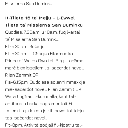
Missierna San Duminku.
It-Tlieta 16 ta’ Mejju – L-Ewwel 
Tlieta ta’ Missierna San Duminku
Quddies: 7:30a.m. u 10a.m. fuq l-artal 
ta’ Missierna San Duminku.
Fil-5:30p.m. Rużarju.
Fil-5:30p.m. l-Għaqda Filarmonika 
Prince of Wales Own tal-Birgu tagħmel 
marċ biex issellem lis-saċerdot novell 
P. Ian Zammit OP.
Fis-6:15p.m. Quddiesa solenni mmexxija 
mis-saċerdot novell P. Ian Zammit OP. 
Wara tingħad il-kurunella, kant tal-
antifona u barka sagramentali. Fi 
tmiem il-quddiesa jsir il-bews tal-idejn 
tas-saċerdot novell.
Fit-8p.m. Attività soċjali fil-kjostru tal-