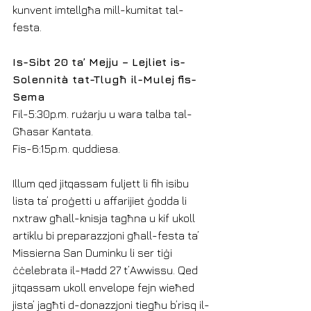
kunvent imtellgħa mill-kumitat tal-
festa.
Is-Sibt 20 ta’ Mejju – Lejliet is-
Solennità tat-Tlugħ il-Mulej fis-
Sema
Fil-5:30p.m. rużarju u wara talba tal-
Għasar Kantata.
Fis-6:15p.m. quddiesa.
Illum qed jitqassam fuljett li fih isibu 
lista ta’ proġetti u affarijiet ġodda li 
nxtraw għall-knisja tagħna u kif ukoll 
artiklu bi preparazzjoni għall-festa ta’ 
Missierna San Duminku li ser tiġi 
ċċelebrata il-Ħadd 27 t’Awwissu. Qed 
jitqassam ukoll envelope fejn wieħed 
jista’ jagħti d-donazzjoni tiegħu b’risq il-