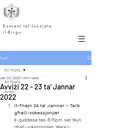
Kunvent tal-Lunzjata
il-Birgu
Post
All Posts
Jan 22, 2022
1 min read
All Posts
Avviżi 22 - 23 ta’ Jannar
avviżi
2022
It-Tnejn 24 ta’ Jannar – Talb 
għall-vokazzjonjiet
Il-quddiesa tas-6:15p.m. ser tkun 
għall-vokazzjonijiet. Wara l-