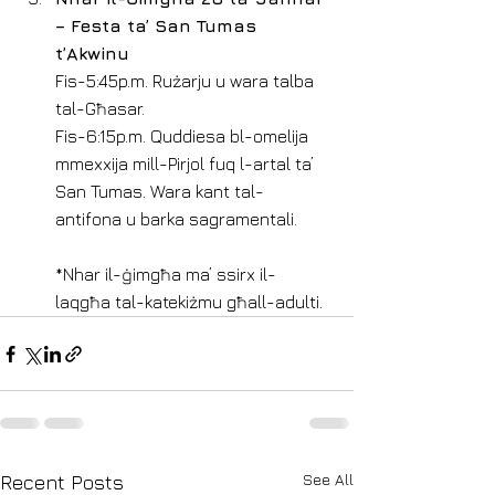
– Festa ta’ San Tumas 
t’Akwinu
Fis-5:45p.m. Rużarju u wara talba 
tal-Għasar.
Fis-6:15p.m. Quddiesa bl-omelija 
mmexxija mill-Pirjol fuq l-artal ta’ 
San Tumas. Wara kant tal-
antifona u barka sagramentali.
*Nhar il-ġimgħa ma’ ssirx il-
laqgħa tal-katekiżmu għall-adulti.
See All
Recent Posts