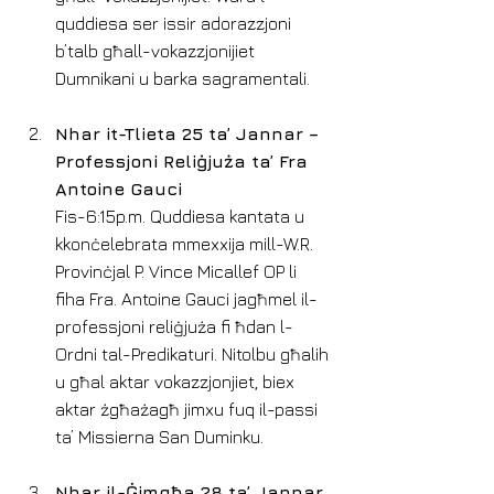
quddiesa ser issir adorazzjoni 
b’talb għall-vokazzjonijiet 
Dumnikani u barka sagramentali.
Nhar it-Tlieta 25 ta’ Jannar – 
Professjoni Reliġjuża ta’ Fra 
Antoine Gauci
Fis-6:15p.m. Quddiesa kantata u 
kkonċelebrata mmexxija mill-W.R. 
Provinċjal P. Vince Micallef OP li 
fiha Fra. Antoine Gauci jagħmel il-
professjoni reliġjuża fi ħdan l-
Ordni tal-Predikaturi. Nitolbu għalih 
u għal aktar vokazzjonjiet, biex 
aktar żgħażagħ jimxu fuq il-passi 
ta’ Missierna San Duminku.
Nhar il-Ġimgħa 28 ta’ Jannar 