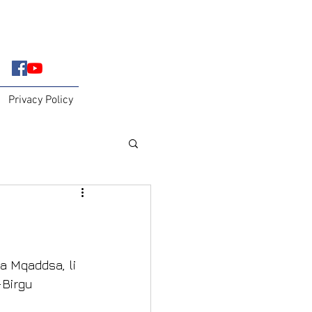
Privacy Policy
ħa Mqaddsa, li 
-Birgu