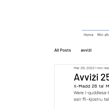
Home
Min aħ
All Posts
avviżi
Mar 26, 2023
1 min re
Avviżi 2
Il-Ħadd 26 ta’ 
Wara l-quddiesa ta
ssir fil-kjostru 