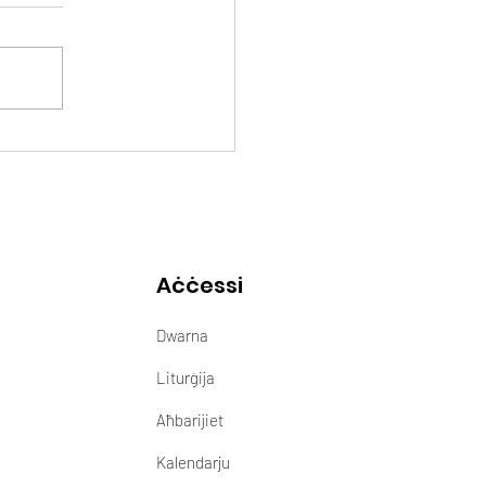
Aċċessi
Dwarna
Liturġija
Aħbarijiet
Kalendarju