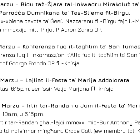
 Marzu – Bidu taż-Żjara tal-Inkwadru Mirakoluż ta
Parroċċa Dumnikana ta' Tas-Sliema fil-Birgu.
 ix-xbieha devota ta’ Ġesù Nazzarenu fil-Birgu fejn il-M
 mmexxija mill-Pirjol P. Aaron Zahra OP.
’ Marzu – Konferenza fuq it-tagħlim ta’ San Tuma
erenza fuq l-Inkarnazzjoni t’Alla fuq it-tagħlim ta’ Sa
of George Frendo OP fil-Knisja.
Marzu – Lejliet il-Festa ta’ Marija Addolorata
as-6:15p.m. ser issir Velja Marjana fil-knisja.
’ Marzu – Irtir tar-Randan u Jum il-Festa ta’ Mar
, 10a.m, u 6:15p.m.
-irtir tar-Randan għal-lajċi mmexxi mis-Sur Anthony Pat
a ta’ nofsinhar mingħand Grace Gatt jew membru tal-Ku