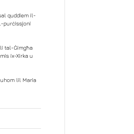
asal quddiem il-
-purċissjoni 
i tal-Ġimgħa 
mis ix-Xirka u 
tuhom lil Maria 