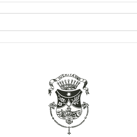
Avviżi 27 – 28 ta’ Mejju 2023