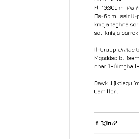
Fl-10:30a.m. 
Via M
Fis-6p.m.  ssir il
knisja tagħna ser
sal-knisja parrokk
Il-Grupp 
Unitas 
t
Mqaddsa bl-isem 'E
nhar il-Ġimgħa l-Kb
Dawk li jixtiequ j
Camilleri. 