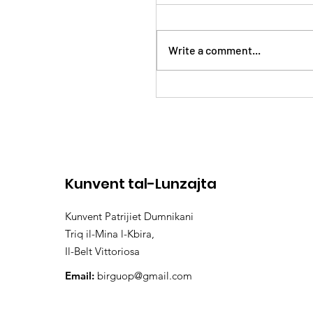
Write a comment...
24 - 25 ta’ Ġunju 2023
Kunvent tal-Lunzajta
Kunvent Patrijiet Dumnikani
Triq il-Mina l-Kbira,
Il-Belt Vittoriosa
Email:
birguop@gmail.com