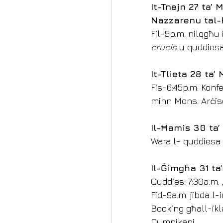
It-Tnejn 27 ta’
Nazzarenu tal-
Fil-5p.m. nilqgħu
crucis
 u quddiesa
It-Tlieta 28 ta
Fis-6:45p.m. Konf
minn Mons. Arċisq
Il-Ħamis 30 ta’ 
Wara l- quddiesa t
Il-Ġimgħa 31 ta
Quddies: 7:30a.m. 
Fid-9a.m. jibda l
Booking għall-ikl
Dumnikani.