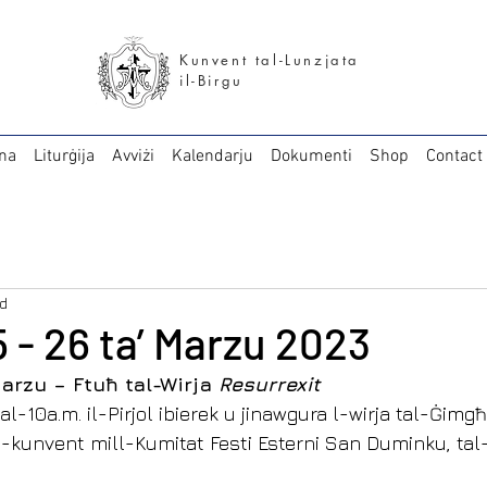
Kunvent tal-Lunzjata
il-Birgu
na
Liturġija
Avviżi
Kalendarju
Dokumenti
Shop
Contact
ad
5 - 26 ta’ Marzu 2023
Marzu – Ftuħ tal-Wirja 
Resurrexit
l-10a.m. il-Pirjol ibierek u jinawgura l-wirja tal-Ġimg
tal-kunvent mill-Kumitat Festi Esterni San Duminku, tal