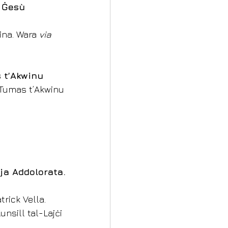
’ Ġesù 
ina. Wara 
via 
s t’Akwinu
n Tumas t’Akwinu 
ija Addolorata.
rick Vella. 
nsill tal-Lajċi 