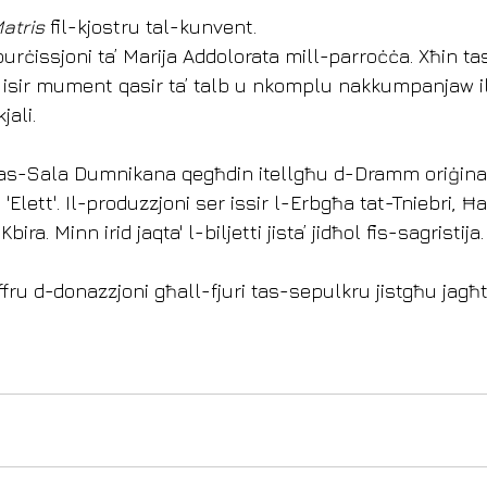
atris 
fil-kjostru tal-kunvent.
-purċissjoni ta’ Marija Addolorata mill-parroċċa. Xħin t
 isir mument qasir ta’ talb u nkomplu nakkumpanjaw il
jali.
as-Sala Dumnikana qegħdin itellgħu d-Dramm oriġinal
lett'. Il-produzzjoni ser issir l-Erbgħa tat-Tniebri, Ħa
ira. Minn irid jaqta' l-biljetti jista’ jidħol fis-sagristija.
offru d-donazzjoni għall-fjuri tas-sepulkru jistgħu jagħ