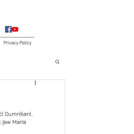
Privacy Policy
ċi Dumnikani. 
t jew Maria 