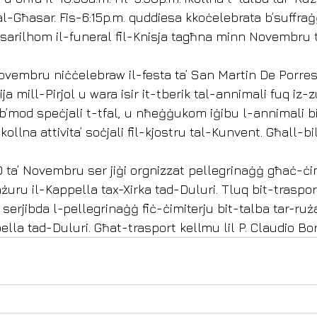
tal-Għasar. Fis-6:15p.m. quddiesa kkoċelebrata b’suffraġ
i sarilhom il-funeral fil-Knisja tagħna minn Novembru 
 Novembru niċċelebraw il-festa ta’ San Martin De Porres
a mill-Pirjol u wara isir it-tberik tal-annimali fuq iz-z
 b’mod speċjali t-tfal, u nħeġġukom iġibu l-annimali b
kollna attivita’ soċjali fil-kjostru tal-Kunvent. Għall-bilj
10 ta’ Novembru ser jiġi orgnizzat pellegrinaġġ għaċ-ċim
żuru il-Kappella tax-Xirka tad-Duluri. Tluq bit-trasport
 serjibda l-pellegrinaġġ fiċ-ċimiterju bit-talba tar-ruż
ella tad-Duluri. Għat-trasport kellmu lil P. Claudio Bor