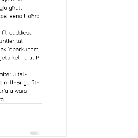
ġju għall-
tas-sena l-oħra.
 fil-quddiesa 
untier tal-
iex inberkuhom. 
etti kelmu lil P. 
iterju tal-
 mill-Birgu fit-
arju u wara 
g.