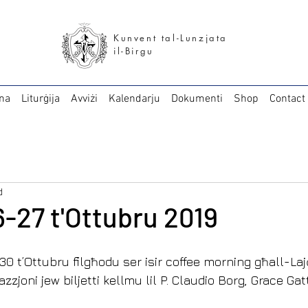
Kunvent tal-Lunzjata
il-Birgu
na
Liturġija
Avviżi
Kalendarju
Dokumenti
Shop
Contact
d
6-27 t'Ottubru 2019
 30 t’Ottubru filgħodu ser isir coffee morning għall-Laj
zzjoni jew biljetti kellmu lil P. Claudio Borg, Grace Gat