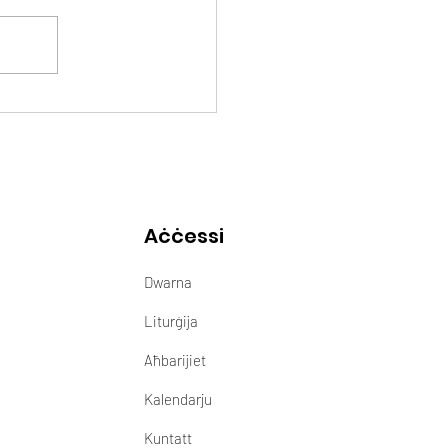
Aċċessi
Dwarna
Liturġija
Aħbarijiet
Kalendarju
Kuntatt