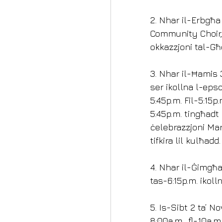
2. Nhar il-Erbgħa
Community Choir, 
okkazzjoni tal-Għ
3. Nhar il-Ħamis 3
ser ikollna l-epso
5:45p.m. Fil-5:15
5:45p.m. tingħadt
ċelebrazzjoni Mar
tifkira lil kulħadd.
4. Nhar il-Ġimgħa
tas-6:15p.m. ikoll
5. Is-Sibt 2 ta’ N
8:00a.m., fl-10a.m