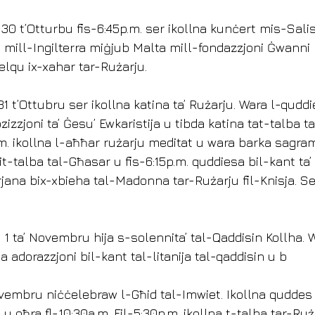
 30 t’Otturbu fis-6:45p.m. ser ikollna kunċert mis-Sali
mill-Ingilterra miġjub Malta mill-fondazzjoni Ġwanni P
elqu ix-xahar tar-Rużarju.
1 t’Ottubru ser ikollna katina ta’ Rużarju. Wara l-quddi
zizzjoni ta’ Ġesu’ Ewkaristija u tibda katina tat-talba 
p.m. ikollna l-aħħar rużarju meditat u wara barka sagram
 it-talba tal-Għasar u fis-6:15p.m. quddiesa bil-kant ta
jana bix-xbieha tal-Madonna tar-Rużarju fil-Knisja. Se
 1 ta’ Novembru hija s-solennita’ tal-Qaddisin Kollha. 
na adorazzjoni bil-kant tal-litanija tal-qaddisin u b
ovembru niċċelebraw l-Għid tal-Imwiet. Ikollna quddes fi
. u oħra fl-10:30a.m. Fil-5:30p.m. ikollna t-talba tar-Ruż