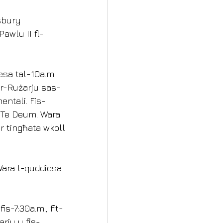
sbury 
awlu II fl-
esa tal-10a.m. 
tar-Rużarju sas-
entali. Fis-
’ Te Deum. Wara 
r tingħata wkoll 
Wara l-quddiesa 
s-7:30a.m., fit-
arju u fis-