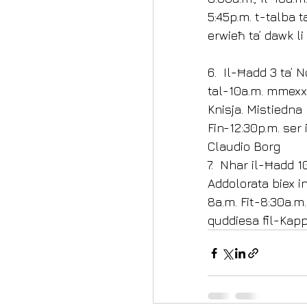
5:45p.m. t-talba 
erwieħ ta’ dawk l
6.  Il-Ħadd 3 ta’
tal-10a.m. mmexxij
Knisja. Mistiedna
Fin-12:30p.m. ser i
Claudio Borg
7.  Nhar il-Ħadd 
Addolorata biex in
8a.m. Fit-8:30a.m.
quddiesa fil-Kapp