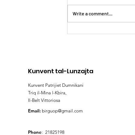
Write a comment...
24 - 25 ta’ Ġunju 2023
Kunvent tal-Lunzajta
Kunvent Patrijiet Dumnikani
Triq il-Mina l-Kbira,
Il-Belt Vittoriosa
Email:
birguop@gmail.com
Phone
: 21825198