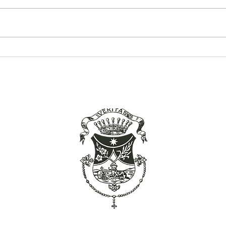
Avviżi 27 – 28 ta’ Mejju 2023