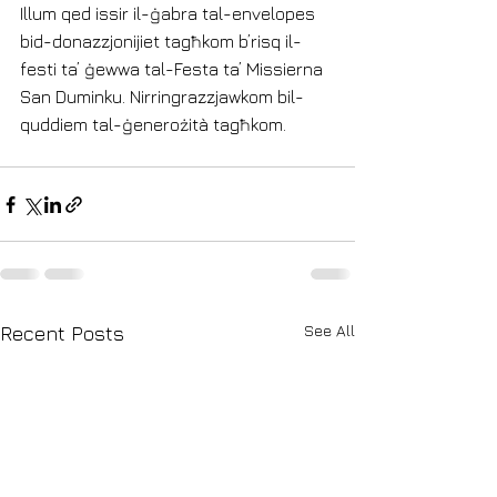
Illum qed issir il-ġabra tal-envelopes 
bid-donazzjonijiet tagħkom b’risq il-
festi ta’ ġewwa tal-Festa ta’ Missierna 
San Duminku. Nirringrazzjawkom bil-
quddiem tal-ġenerożità tagħkom.
See All
Recent Posts