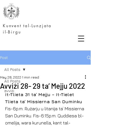
Kunvent tal-Lunzjata
il-Birgu
Post
All Posts
May 28, 2022
1 min read
All Posts
Avviżi 28- 29 ta’ Mejju 2022
avviżi
It-Tlieta 31 ta’ Mejju – It-Tielet 
Tlieta ta’ Missierna San Duminku
Fis-6p.m. Rużarju u litanija ta’ Missierna 
San Duminku. Fis-6:15p.m. Quddiesa bl-
omelija, wara kurunella, kant tal-