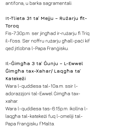
antifona, u barka sagramentali. 
It-Tlieta 31 ta’ Mejju – Rużarju fit-
Toroq
Fis-7:30p.m. ser jingħad ir-rużarju fi Triq 
il-Foss. Ser noffru rużarju għall-paċi kif 
qed jitlobna l-Papa Franġisku.
Il-Ġimgħa 3 ta’ Ġunju – L-Ewwel 
Ġimgħa tax-Xahar/ Laqgħa ta’ 
Katekeżi
Wara l-quddiesa tal-10a.m. ssir l-
adorazzjoni tal-Ewwel Ġimgħa tax-
xahar.
Wara l-quddiesa tas-6:15p.m. ikollna l-
laqgħa tal-katekeżi fuq l-omeliji tal-
Papa Franġisku f’Malta.