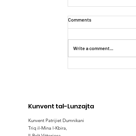
Comments
Write a comment...
24 - 25 ta’ Ġunju 2023
Kunvent tal-Lunzajta
Kunvent Patrijiet Dumnikani
Triq il-Mina l-Kbira,
Il-Belt Vittoriosa