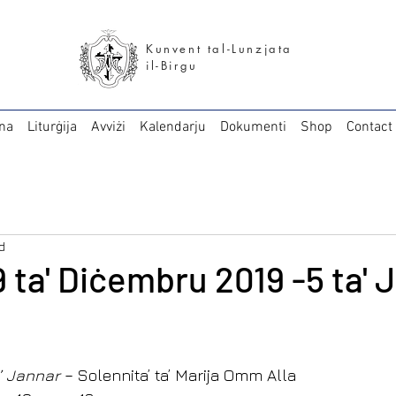
Kunvent tal-Lunzjata
il-Birgu
na
Liturġija
Avviżi
Kalendarju
Dokumenti
Shop
Contact
d
9 ta' Diċembru 2019 -5 ta' 
a’ Jannar
 – Solennita’ ta’ Marija Omm Alla