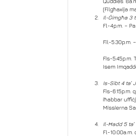
Quddies: 8a.m
(Filgħaxija 
Il-Ġimgħa 3 
Fl-4p.m. – Pa
Fil-5:30p.m. –
Fis-5:45p.m. 
Isem Imqadde
Is-Sibt 4 ta’
Fis-6:15p.m. 
iħabbar uffiċ
Missierna S
Il-Ħadd 5 ta
Fl-10:00a.m. 