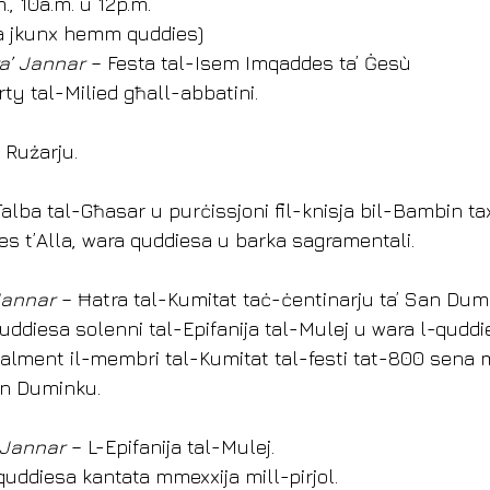
., 10a.m. u 12p.m.
ma jkunx hemm quddies)
ta’ Jannar
 – Festa tal-Isem Imqaddes ta’ Ġesù
rty tal-Milied għall-abbatini.
 Rużarju. 
Talba tal-Għasar u purċissjoni fil-knisja bil-Bambin tax
s t’Alla, wara quddiesa u barka sagramentali.
 Jannar
 – Ħatra tal-Kumitat taċ-ċentinarju ta’ San Du
quddiesa solenni tal-Epifanija tal-Mulej u wara l-quddie
jalment il-membri tal-Kumitat tal-festi tat-800 sena m
an Duminku.
’ Jannar
 – L-Epifanija tal-Mulej.
quddiesa kantata mmexxija mill-pirjol.