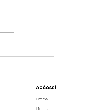
Aċċessi
Dwarna
Liturġija