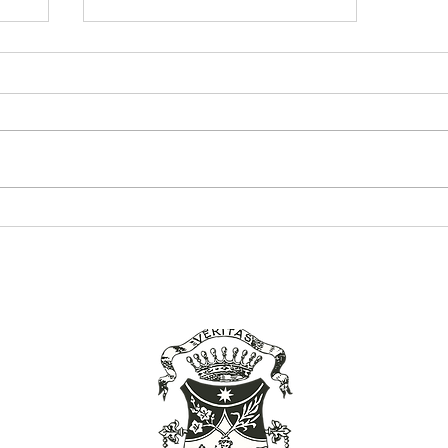
Avviżi 27 – 28 ta’ Mejju 2023