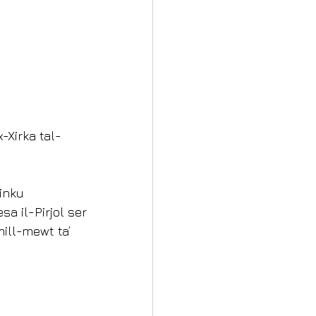
-Xirka tal- 
minku
sa il-Pirjol ser 
ill-mewt ta’ 