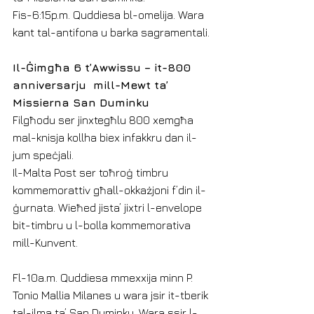
Fis-6:15p.m. Quddiesa bl-omelija. Wara 
kant tal-antifona u barka sagramentali.
Il-Ġimgħa 6 t’Awwissu – it-800 
anniversarju  mill-Mewt ta’ 
Missierna San Duminku
Filgħodu ser jinxtegħlu 800 xemgħa 
mal-knisja kollha biex infakkru dan il-
jum speċjali.
Il-Malta Post ser toħroġ timbru 
kommemorattiv għall-okkażjoni f’din il-
ġurnata. Wieħed jista’ jixtri l-envelope 
bit-timbru u l-bolla kommemorativa 
mill-Kunvent.
Fl-10a.m. Quddiesa mmexxija minn P. 
Tonio Mallia Milanes u wara jsir it-tberik 
tal-ilma ta’ San Duminku. Wara ssir l-