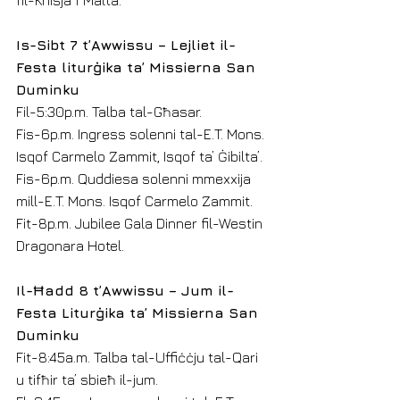
fil-Knisja f’Malta.
Is-Sibt 7 t’Awwissu – Lejliet il-
Festa liturġika ta’ Missierna San 
Duminku
Fil-5:30p.m. Talba tal-Għasar.
Fis-6p.m. Ingress solenni tal-E.T. Mons. 
Isqof Carmelo Zammit, Isqof ta’ Ġibilta’.
Fis-6p.m. Quddiesa solenni mmexxija 
mill-E.T. Mons. Isqof Carmelo Zammit.
Fit-8p.m. Jubilee Gala Dinner fil-Westin 
Dragonara Hotel.
Il-Ħadd 8 t’Awwissu – Jum il-
Festa Liturġika ta’ Missierna San 
Duminku
Fit-8:45a.m. Talba tal-Uffiċċju tal-Qari 
u tifħir ta’ sbieħ il-jum.