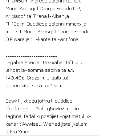
Fl-9:45a.m. Ingress solenni tal-E.T. 
Mons. Arċisqof George Frendo O.P., 
Ariċisqof ta’ Tirana l-Albanija.
Fl-10a.m. Quddiesa solenni mmexxija 
mill-E.T. Mons. Arċisqof George Frendo 
O.P. wara jsir il-kanta tal-antifona.
________________________________________
________________________
Il-ġabra speċjali tax-xahar ta’ Lulju 
laħqet is-somma sabiħa ta’ 
€1, 
143.40c
. Grazzi mill-qalb tal-
ġenerożita’ kbira tagħkom.
Dawk li jixtiequ joffru l-quddies 
b’suffraġġju għall-għeżież mejtin 
tagħna, fadal xi postijiet vojat matul ix-
xahar t’Awwissu. Wieħed jista’ jkellem 
lil Fra Xmun. 