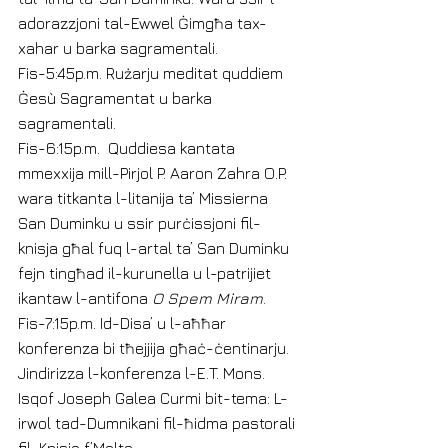
adorazzjoni tal-Ewwel Ġimgħa tax-
xahar u barka sagramentali.
Fis-5:45p.m. Rużarju meditat quddiem 
Ġesù Sagramentat u barka 
sagramentali.
Fis-6:15p.m.  Quddiesa kantata 
mmexxija mill-Pirjol P. Aaron Zahra O.P. 
wara titkanta l-litanija ta’ Missierna 
San Duminku u ssir purċissjoni fil-
knisja għal fuq l-artal ta’ San Duminku 
fejn tingħad il-kurunella u l-patrijiet 
ikantaw l-antifona 
O Spem Miram
.
Fis-7:15p.m. Id-Disa’ u l-aħħar 
konferenza bi tħejjija għaċ-ċentinarju. 
Jindirizza l-konferenza l-E.T. Mons. 
Isqof Joseph Galea Curmi bit-tema: L-
irwol tad-Dumnikani fil-ħidma pastorali 