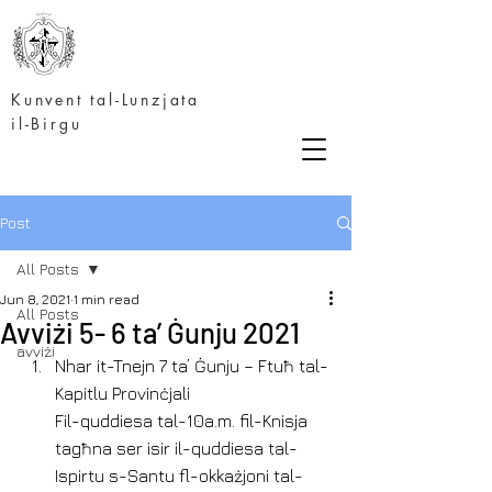
Kunvent tal-Lunzjata
il-Birgu
Post
All Posts
Jun 8, 2021
1 min read
All Posts
Avviżi 5- 6 ta’ Ġunju 2021
avviżi
Nhar it-Tnejn 7 ta’ Ġunju – Ftuħ tal-
Kapitlu Provinċjali
Fil-quddiesa tal-10a.m. fil-Knisja 
tagħna ser isir il-quddiesa tal-
Ispirtu s-Santu fl-okkażjoni tal-