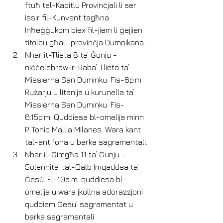
ftuħ tal-Kapitlu Provinċjali li ser 
issir fil-Kunvent tagħna. 
Inħeġġukom biex fil-jiem li ġejjien 
titolbu għall-provinċja Dumnikana.
Nhar it-Tlieta 8 ta’ Ġunju - 
niċċelebraw ir-Raba’ Tlieta ta’ 
Missierna San Duminku. Fis-6p.m. 
Rużarju u litanija u kurunella ta’ 
Missierna San Duminku. Fis-
6:15p.m. Quddiesa bl-omelija minn 
P. Tonio Mallia Milanes. Wara kant 
tal-antifona u barka sagramentali.
Nhar il-Ġimgħa 11 ta’ Ġunju – 
Solennita’ tal-Qalb Imqaddsa ta’ 
Ġesù. Fl-10a.m. quddiesa bl-
omelija u wara jkollna adorazzjoni 
quddiem Ġesu’ sagramentat u 
barka sagramentali. 