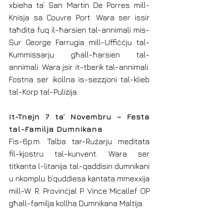
xbieha ta’ San Martin De Porres mill-
Knisja sa Couvre Port. Wara ser issir 
taħdita fuq il-ħarsien tal-annimali mis-
Sur George Farrugia mill-Uffiċċju tal-
Kummissarju għall-ħarsien tal-
annimali. Wara jsir it-tberik tal-annimali. 
Fostna ser ikollna is-sezzjoni tal-klieb 
tal-Korp tal-Pulizija.
It-Tnejn 7 ta’ Novembru – Festa 
tal-Familja Dumnikana
Fis-6p.m. Talba tar-Rużarju meditata 
fil-kjostru tal-kunvent. Wara ser 
titkanta l-litanija tal-qaddisin dumnikani 
u nkomplu b’quddiesa kantata mmexxija 
mill-W. R. Provinċjal P. Vince Micallef OP 
għall-familja kollha Dumnikana Maltija.