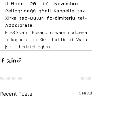
Il-Ħadd 20 ta’ Novembru – 
Pellegrinaġġ għall-Kappella tax-
Xirka tad-Duluri fiċ-ċimiterju tal-
Addolorata.
Fit-3:30a.m. Rużarju u wara quddiesa 
fil-kappella tax-Xirka tad-Duluri. Wara 
jsir it-tberik tal-oqbra. 
See All
Recent Posts