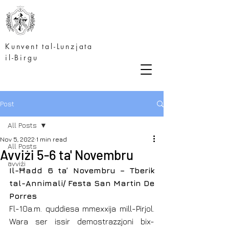
Kunvent tal-Lunzjata
il-Birgu
Post
All Posts
Nov 5, 2022
1 min read
All Posts
Avviżi 5-6 ta' Novembru
avviżi
Il-Ħadd 6 ta’ Novembru – Tberik 
tal-Annimali/ Festa San Martin De 
Porres
Fl-10a.m. quddiesa mmexxija mill-Pirjol. 
Wara ser issir demostrazzjoni bix-