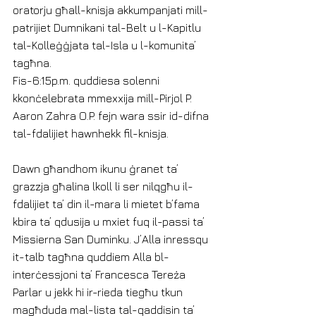
oratorju għall-knisja akkumpanjati mill-
patrijiet Dumnikani tal-Belt u l-Kapitlu 
tal-Kolleġġjata tal-Isla u l-komunita’ 
tagħna.
Fis-6:15p.m. quddiesa solenni 
kkonċelebrata mmexxija mill-Pirjol P. 
Aaron Zahra O.P. fejn wara ssir id-difna 
tal-fdalijiet hawnhekk fil-knisja.
Dawn għandhom ikunu ġranet ta’ 
grazzja għalina lkoll li ser nilqgħu il-
fdalijiet ta’ din il-mara li mietet b’fama 
kbira ta’ qdusija u mxiet fuq il-passi ta’ 
Missierna San Duminku. J’Alla inressqu 
it-talb tagħna quddiem Alla bl-
interċessjoni ta’ Francesca Tereża 
Parlar u jekk hi ir-rieda tiegħu tkun 
magħduda mal-lista tal-qaddisin ta’ 