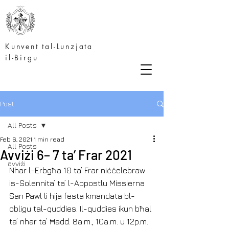
Kunvent tal-Lunzjata
il-Birgu
Post
All Posts
Feb 6, 2021
1 min read
All Posts
Avviżi 6– 7 ta’ Frar 2021
avviżi
Nhar l-Erbgħa 10 ta’ Frar niċċelebraw 
is-Solennita’ ta’ l-Appostlu Missierna 
San Pawl li hija festa kmandata bl-
obligu tal-quddies. Il-quddies ikun bħal 
ta’ nhar ta’ Ħadd. 8a.m., 10a.m. u 12p.m.