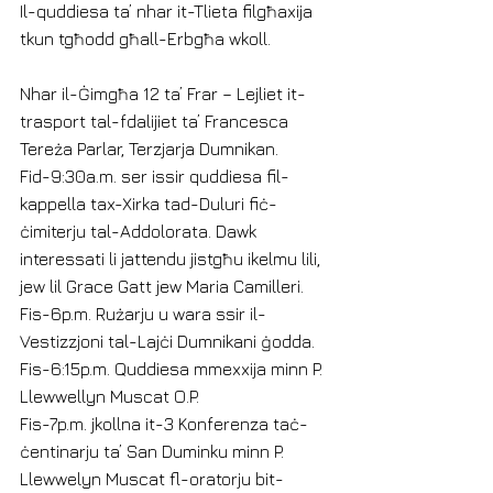
Il-quddiesa ta’ nhar it-Tlieta filgħaxija 
tkun tgħodd għall-Erbgħa wkoll.
Nhar il-Ġimgħa 12 ta’ Frar – Lejliet it-
trasport tal-fdalijiet ta’ Francesca 
Tereża Parlar, Terzjarja Dumnikan.
Fid-9:30a.m. ser issir quddiesa fil-
kappella tax-Xirka tad-Duluri fiċ-
ċimiterju tal-Addolorata. Dawk 
interessati li jattendu jistgħu ikelmu lili, 
jew lil Grace Gatt jew Maria Camilleri.
Fis-6p.m. Rużarju u wara ssir il-
Vestizzjoni tal-Lajċi Dumnikani ġodda.
Fis-6:15p.m. Quddiesa mmexxija minn P. 
Llewwellyn Muscat O.P.
Fis-7p.m. jkollna it-3 Konferenza taċ-
ċentinarju ta’ San Duminku minn P. 
Llewwelyn Muscat fl-oratorju bit-