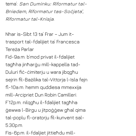
tema’: 
San Duminku: Riformatur tal-
Bniedem, Riformatur tas-Soċjeta’, 
Riformatur tal-Knisja
.
Nhar is-Sibt 13 ta’ Frar – Jum it-
trasport tal-fdalijiet ta’ Francesca 
Tereża Parlar
Fid-9a.m. b’mod privat il-fdalijiet 
tagħha jinħarġu mill-kappella tad-
Duluri fiċ-ċimiterju u wara jibqgħu 
sejrin fil-Bażilika tal-Vittorja l-Isla fejn 
fl-10a.m. hemm quddiesa mmexxija 
mill-Arcipriet Dun Robin Camilleri.
F’12p.m. nilqgħu il-fdalijiet tagħha 
ġewwa l-Birgu u jitpoġġew għal qima 
tal-poplu fl-oratorju fil-kunvent sal-
5:30p.m.
Fis-6p.m. il-fdaljiet jittieħdu mill-