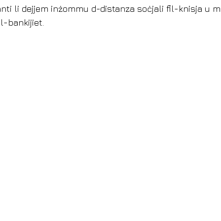
anti li dejjem inżommu d-distanza soċjali fil-knisja u m
l-bankijiet.