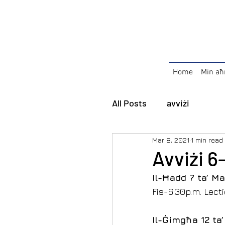
Home
Min aħ
All Posts
avviżi
Mar 8, 2021
1 min read
Avviżi 6
Il-Ħadd 7 ta’ M
Fis-6:30p.m. Lecti
Il-Ġimgħa 12 ta