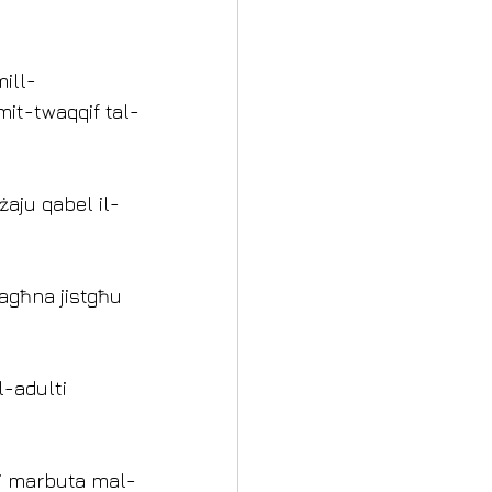
mill-
mit-twaqqif tal-
żaju qabel il-
tagħna jistgħu 
l-adulti 
ivi marbuta mal-