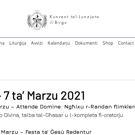
Kunvent tal-Lunzjata
il-Birgu
na
Liturġija
Avviżi
Kalendarju
Dokumenti
Shop
Contact
– 7 ta’ Marzu 2021
arzu – Attende Domine: Ngħixu r-Randan flimkie
o Divina, talba tal-Għasar u l-kompieta fl-oratorju.
’ Marzu – Festa ta’ Ġesù Redentur