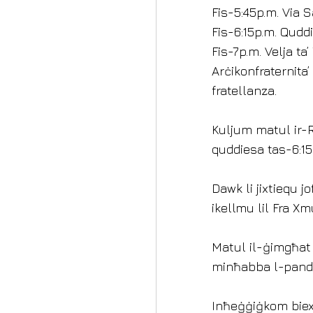
Fis-5:45p.m. Via 
Fis-6:15p.m. Qudd
Fis-7p.m. Velja t
Arċikonfraternita
fratellanza.
Kuljum matul ir-R
quddiesa tas-6:15
Dawk li jixtiequ j
ikellmu lil Fra Xm
Matul il-ġimgħat 
minħabba l-pande
Inħeġġiġkom biex 