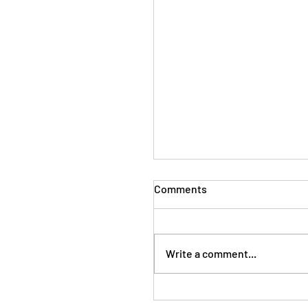
Comments
Write a comment...
24 - 25 ta’ Ġunju 2023