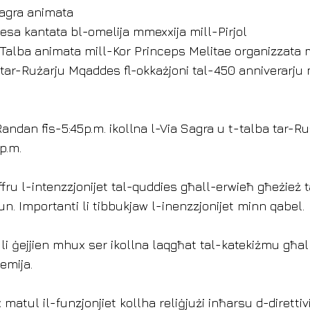
Sagra animata
iesa kantata bl-omelija mmexxija mill-Pirjol
a’ Talba animata mill-Kor Princeps Melitae organizzata 
’ tar-Rużarju Mqaddes fl-okkażjoni tal-450 anniverarju 
andan fis-5:45p.m. ikollna l-Via Sagra u t-talba tar-Ru
p.m.
offru l-intenzzjonijet tal-quddies għall-erwieħ għeżież 
un. Importanti li tibbukjaw l-inenzzjonijet minn qabel.
li ġejjien mhux ser ikollna laqgħat tal-katekiżmu għal
mija. 
matul il-funzjonjiet kollha reliġjużi inħarsu d-dirett