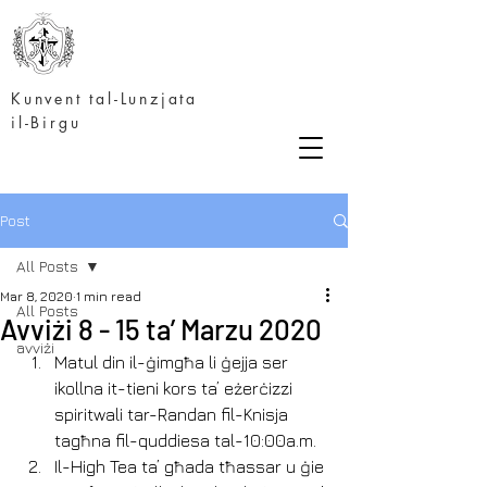
Kunvent tal-Lunzjata
il-Birgu
Post
All Posts
Mar 8, 2020
1 min read
All Posts
Avviżi 8 - 15 ta’ Marzu 2020
avviżi
Matul din il-ġimgħa li ġejja ser 
ikollna it-tieni kors ta’ eżerċizzi 
spiritwali tar-Randan fil-Knisja 
tagħna fil-quddiesa tal-10:00a.m.
Il-High Tea ta’ għada tħassar u ġie 