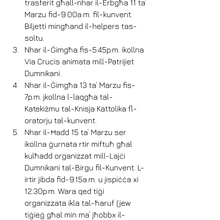
trasferit għall-nhar il-Erbgħa 11 ta’ 
Marzu fid-9:00a.m. fil-kunvent. 
Biljetti mingħand il-helpers tas-
soltu.
Nhar il-Ġimgħa fis-5:45p.m. ikollna 
Via Crucis animata mill-Patrijiet 
Dumnikani.
Nhar il-Ġimgħa 13 ta’ Marzu fis-
7p.m. jkollna l-laqgħa tal-
Katekiżmu tal-Knisja Kattolika fl-
oratorju tal-kunvent.
Nhar il-Ħadd 15 ta’ Marzu ser 
ikollna ġurnata rtir miftuħ għal 
kulħadd organizzat mill-Lajċi 
Dumnikani tal-Birgu fil-Kunvent. L-
irtir jibda fid-9:15a.m. u jispiċċa xi 
12:30p.m. Wara qed tiġi 
organizzata ikla tal-ħaruf (jew 
tiġieġ għal min ma’ jħobbx il-