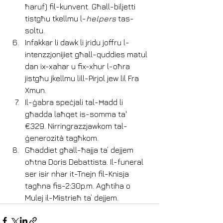
ħaruf) fil-kunvent. Għall-biljetti 
tistgħu tkellmu l-
helpers
 tas-
soltu.
Infakkar li dawk li jridu joffru l-
intenzzjonijiet għall-quddies matul 
dan ix-xahar u fix-xhur l-oħra 
jistgħu jkellmu lill-Pirjol jew lil Fra 
Xmun.
Il-ġabra speċjali tal-Ħadd li 
għadda laħqet is-somma ta' 
€329. Nirringrazzjawkom tal-
ġenerozità tagħkom.
Għaddiet għall-ħajja ta’ dejjem 
oħtna Doris Debattista. Il-funeral 
ser isir nhar it-Tnejn fil-Knisja 
tagħna fis-2:30p.m. Agħtiha o 
Mulej il-Mistrieħ ta’ dejjem.