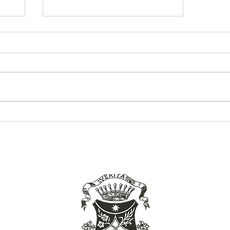
Avviżi 27 – 28 ta’ Mejju 2023