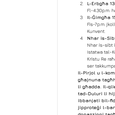
L-Erbgħa 13
Fl-4:30p.m. h
Il-Ġimgħa 1
Fis-7p.m. jko
Kunvent. 
Nhar is-Sib
Nhar is-sibt 
Istatwa tal-K
Kristu Re raħ
ser takkumpa
Il-Pirjol u l-ko
għajnuna tagħho
li għadda. Il-ql
tad-Duluri li hi
ibbanjati bil-f
jipproteġi l-ban
donazzjoni tag