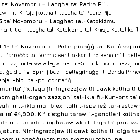
 ta’ Novembru – Laqgħa ta’ Padre Piju
awn fil-Knisja jkollna l-laqgħa ta’ Padre Piju.
5 ta’ Novembru – Laqgħat tal-Katekiżmu
llna it-tieni laqgħa tal-Katekiżmu tal-Knisja Kattolika fl
t 16 ta’ Novembru – Pellegrinaġġ tal-Kunċizzjoni
il-Parroċċa ta’ Bormla ser tfakkar il-75 sena mill-pell
unċizzjoni ta’ wara l-gwerra. Fil-5p.m. konċelebrazzjoni f
al ġdid u fis-6p.m. jibda l-pellegrinaġġ. Il-Banda Prin
nja l-bidu tal-pellegrinaġġ.
mmunita’ jixtiequ jirringrazzjaw lil dawk kollha li 
m għall-organizazzjoni tal-ikla fil-Kunvent ta’ 
iegħ mill-ikla mar biex itaffi l-ispejjeż tar-restaw
ja ta’ €4,800. Kif tistgħu taraw il-gandlieri kollh
idda u d-deheb u ingħataw wkoll  lega ta’ protezzj
jatura. Nirringrazzjaw lil dawk kollha li  diġa ta
ħhom u nħeġġukom biex tkomplu tgħinuna. 