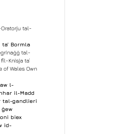
-Oratorju tal-
 ta’ Bormla
egrinaġġ tal-
il-Knisja ta’ 
ce of Wales Own 
taw l-
nhar il-Ħadd 
r tal-gandlieri 
a ġew 
oni biex 
w id-