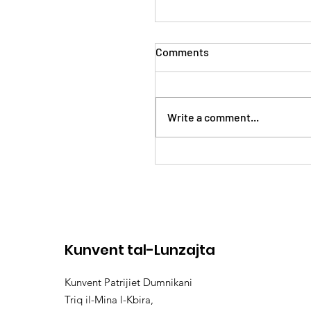
Comments
Write a comment...
24 - 25 ta’ Ġunju 2023
Kunvent tal-Lunzajta
Kunvent Patrijiet Dumnikani
Triq il-Mina l-Kbira,