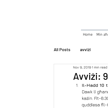
Home
Min aħ
All Posts
avviżi
Nov 9, 2019
1 min read
Avviżi: 
Il-Hadd 10 
Dawk li għand
każin. Fit-8:
quddiesa fil-