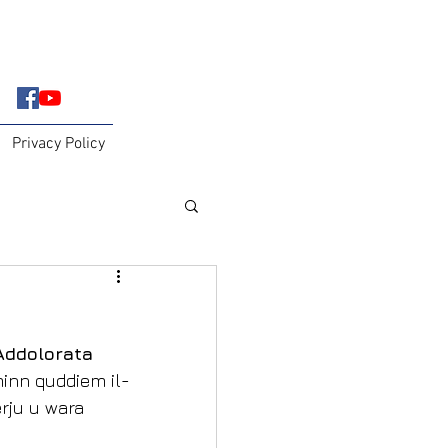
Privacy Policy
Addolorata
minn quddiem il-
erju u wara 