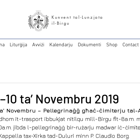
Kunvent tal-Lunzjata
il-Birgu
na
Liturġija
Avviżi
Kalendarju
Dokumenti
Shop
Contact
9–10 ta’ Novembru 2019
ta' Novembru – Pellegrinaġġ għaċ-ċimiterju tal-
hom it-trasport ibbukjat nitilqu mill-Birgu fit-8a.m. 
30a.m. jibda l-pellegrinaġġ bir-rużarju madwar iċ-ċimit
Kappella tax-Xirka tad-Duluri minn P. Claudio Borg.