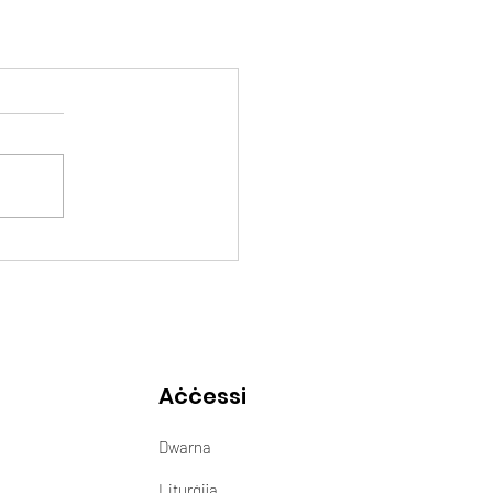
Aċċessi
Dwarna
Liturġija