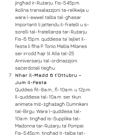
jingħad ir-Rużarju. Fis-5:45p.m. 
ikollna transalazzjoni ta-relikwija u 
wara l-ewwel talba tal-għasar. 
Importanti li jattendu il-fratelli u s-
sorelli tal-fratellanza tar-Rużarju. 
Fis-6.15p.m. quddiesa ta’ lejliet il-
festa li fiha P. Tonio Mallia Milanes 
ser irrodd ħajr lil Alla tal-25 
Anniversarju tal-ordinazzjoni 
saċerdotali tiegħu.
Nhar il-Ħadd 6 t’Ottubru – 
Jum il-Festa
Quddies fit-8a.m., fl-10a.m. u 12p.m.
Il-quddiesa tal-10a.m. ser tkun 
animata miż-żgħażagħ Dumnikani 
tal-Birgu. Wara l-quddiesa tal-
10a.m. tingħad is-Supplika tal-
Madonna tar-Rużarju ta’ Pompei.
Fis-5:45p.m. tingħad it-talba tat-