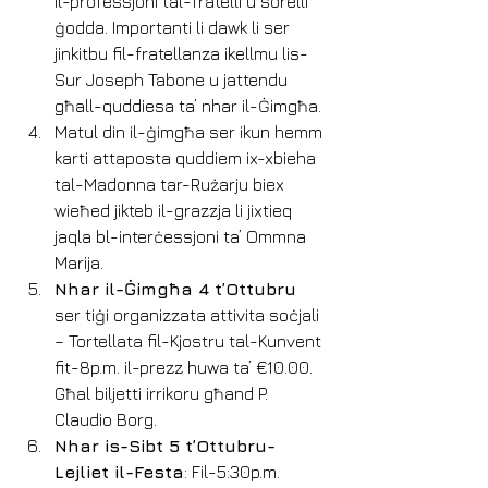
il-professjoni tal-fratelli u sorelli 
ġodda. Importanti li dawk li ser 
jinkitbu fil-fratellanza ikellmu lis-
Sur Joseph Tabone u jattendu 
għall-quddiesa ta’ nhar il-Ġimgħa.
Matul din il-ġimgħa ser ikun hemm 
karti attaposta quddiem ix-xbieha 
tal-Madonna tar-Rużarju biex 
wieħed jikteb il-grazzja li jixtieq 
jaqla bl-interċessjoni ta’ Ommna 
Marija.
Nhar il-Ġimgħa 4 t’Ottubru
ser tiġi organizzata attivita soċjali 
– Tortellata fil-Kjostru tal-Kunvent 
fit-8p.m. il-prezz huwa ta’ €10.00.  
Għal biljetti irrikoru għand P. 
Claudio Borg.
Nhar is-Sibt 5 t’Ottubru-  
Lejliet il-Festa
: Fil-5:30p.m. 