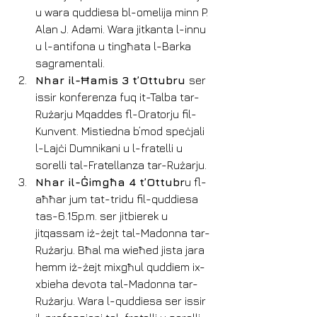
u wara quddiesa bl-omelija minn P. 
Alan J. Adami. Wara jitkanta l-innu 
u l-antifona u tingħata l-Barka 
sagramentali.
Nhar il-Ħamis 3 t’Ottubru 
ser 
issir konferenza fuq it-Talba tar-
Rużarju Mqaddes fl-Oratorju fil-
Kunvent. Mistiedna b’mod speċjali 
l-Lajċi Dumnikani u l-fratelli u 
sorelli tal-Fratellanza tar-Rużarju.
Nhar il-Ġimgħa 4 t’Ottubr
u fl-
aħħar jum tat-tridu fil-quddiesa 
tas-6.15p.m. ser jitbierek u 
jitqassam iż-żejt tal-Madonna tar-
Rużarju. Bħal ma wieħed jista jara 
hemm iż-żejt mixgħul quddiem ix-
xbieha devota tal-Madonna tar-
Rużarju. Wara l-quddiesa ser issir 