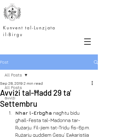
Kunvent tal-Lunzjata
il-Birgu
Post
All Posts
Sep 28, 2019
2 min read
All Posts
Avviżi tal-Ħadd 29 ta'
avviżi
Settembru
Nhar l-Erbgħa
 nagħtu bidu 
għall-Festa tal-Madonna tar-
Rużarju. Fil-jiem tat-Tridu fis-6p.m. 
Rużarju quddiem Ġesu’ Ewkaristija 