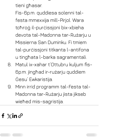
tieni għasar.
Fis-6p.m. quddiesa solenni tal-
festa mmexxija mill-Pirjol. Wara 
toħroġ il-purċissjoni bix-xbieha 
devota tal-Madonna tar-Rużarju u 
Missierna San Duminku. Fi tmiem 
tal-purċissjoni titkanta l-antifona 
u tingħata l-barka sagramentali.  
Matul ix-xahar t’Ottubru kuljum fis-
6p.m. jingħad ir-rużarju quddiem 
Ġesu’ Ewkaristija.
Minn irrid programm tal-Festa tal-
Madonna tar-Rużarju jista jikseb 
wieħed mis-sagristija. 