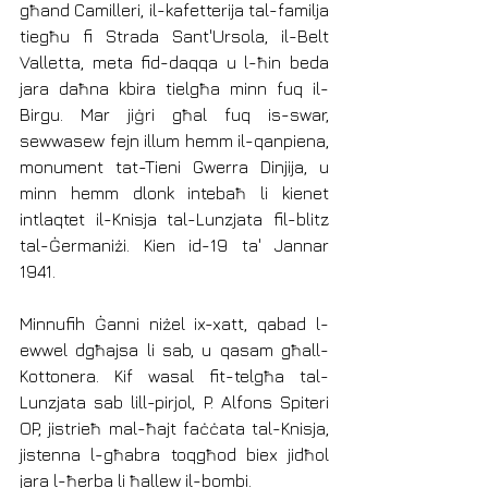
għand Camilleri, il-kafetterija tal-familja 
tiegħu fi Strada Sant'Ursola, il-Belt 
Valletta, meta fid-daqqa u l-ħin beda 
jara daħna kbira tielgħa minn fuq il-
Birgu. Mar jiġri għal fuq is-swar, 
sewwasew fejn illum hemm il-qanpiena, 
monument tat-Tieni Gwerra Dinjija, u 
minn hemm dlonk intebaħ li kienet 
intlaqtet il-Knisja tal-Lunzjata fil-blitz 
tal-Ġermaniżi. Kien id-19 ta' Jannar 
1941. 
Minnufih Ġanni niżel ix-xatt, qabad l-
ewwel dgħajsa li sab, u qasam għall-
Kottonera. Kif wasal fit-telgħa tal-
Lunzjata sab lill-pirjol, P. Alfons Spiteri 
OP, jistrieħ mal-ħajt faċċata tal-Knisja, 
jistenna l-għabra toqgħod biex jidħol 
jara l-ħerba li ħallew il-bombi.