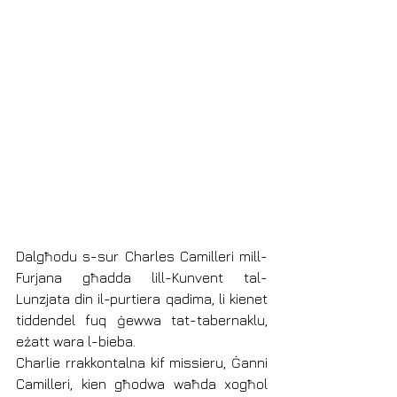
Dalgħodu s-sur Charles Camilleri mill-
Furjana għadda lill-Kunvent tal-
Lunzjata din il-purtiera qadima, li kienet 
tiddendel fuq ġewwa tat-tabernaklu, 
eżatt wara l-bieba.
Charlie rrakkontalna kif missieru, Ġanni 
Camilleri, kien għodwa waħda xogħol 