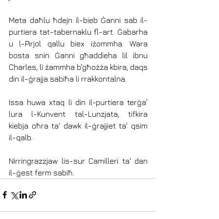
Meta daħlu ħdejn il-bieb Ġanni sab il-
purtiera tat-tabernaklu fl-art. Ġabarha 
u l-Pirjol qallu biex iżommha. Wara 
bosta snin Ġanni għaddieha lil ibnu 
Charles, li żammha b'għożża kbira, daqs 
din il-ġrajja sabiħa li rrakkontalna.
Issa huwa xtaq li din il-purtiera terġa' 
lura l-Kunvent tal-Lunzjata, tifkira 
kiebja oħra ta' dawk il-ġrajjiet ta' qsim 
il-qalb.
Nirringrazzjaw lis-sur Camilleri ta' dan 
il-ġest ferm sabiħ.