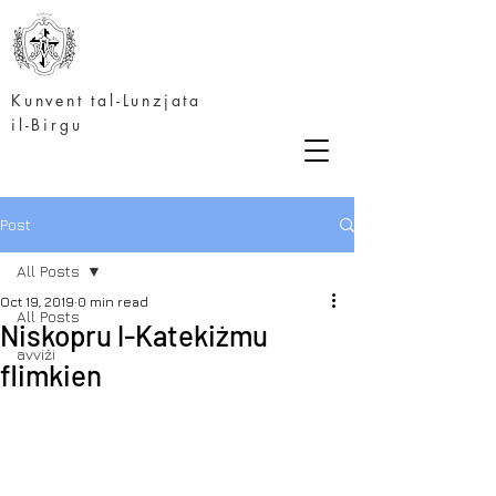
Kunvent tal-Lunzjata
il-Birgu
Post
All Posts
Oct 19, 2019
0 min read
All Posts
Niskopru l-Katekiżmu
avviżi
flimkien