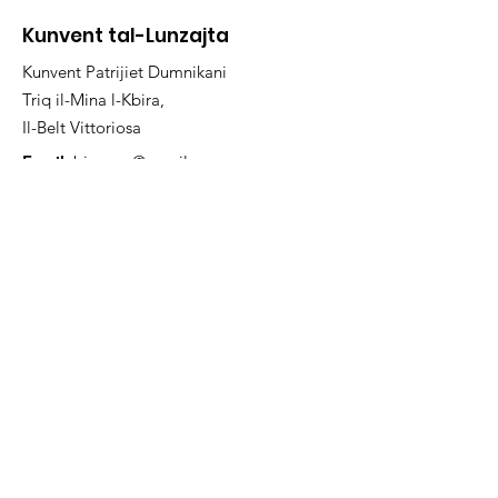
Kunvent tal-Lunzajta
Kunvent Patrijiet Dumnikani
Triq il-Mina l-Kbira,
Il-Belt Vittoriosa
Email:
birguop@gmail.com
Phone
:
21825198
Aċċessi