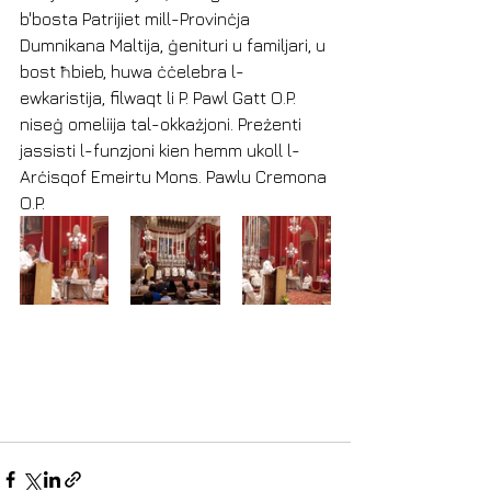
b'bosta Patrijiet mill-Provinċja 
Dumnikana Maltija, ġenituri u familjari, u 
bost ħbieb, huwa ċċelebra l-
ewkaristija, filwaqt li P. Pawl Gatt O.P. 
niseġ omeliija tal-okkażjoni. Preżenti 
jassisti l-funzjoni kien hemm ukoll l-
Arċisqof Emeirtu Mons. Pawlu Cremona 
O.P.